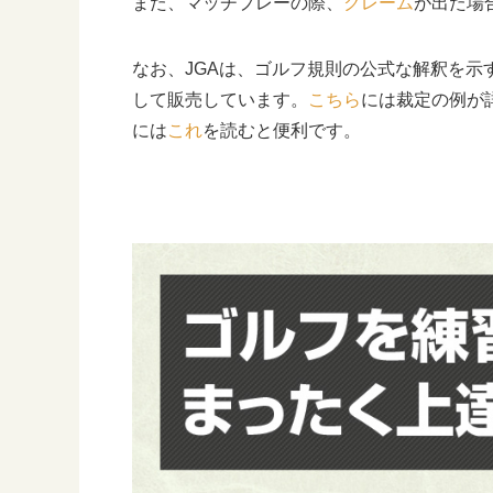
また、マッチプレーの際、
クレーム
が出た場
なお、JGAは、ゴルフ規則の公式な解釈を示
して販売しています。
こちら
には裁定の例が
には
これ
を読むと便利です。